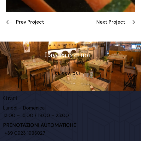
Prev Project
Next Project
Lavora con noi
CLICCA QUI
Orari
Lunedì – Domenica
13:00 – 15:00 / 19:00 – 23:00
PRENOTAZIONI AUTOMATICHE
+39 0923 1986827