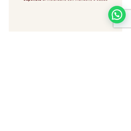
L'evoluzione in tre calici
Degustazione di 3 calici
della “Cantina “Florio”
Vini in abbinamento con
Ricotta e Bottarga;
Uovo candito e Fonduta;
Caponata al cacao