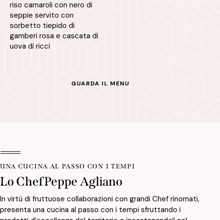
riso carnaroli con nero di
seppie servito con
sorbetto tiepido di
gamberi rosa e cascata di
uova di ricci
GUARDA IL MENU
IL NOSTRO MENÙ
UNA CUCINA AL PASSO CON I TEMPI
IL NOSTRO MENÙ
UNA CUCINA AL PASSO CON I TEMPI
Un'esplosione di sapori locali e
Lo Chef
Un'esplosione di sapori locali e
Lo Chef
Peppe Agliano
Peppe Agliano
creatività
creatività
In virtù di fruttuose collaborazioni con grandi Chef rinomati,
In virtù di fruttuose collaborazioni con grandi Chef rinomati,
presenta una cucina al passo con i tempi sfruttando i
presenta una cucina al passo con i tempi sfruttando i
Il nostro menu è una celebrazione dei tesori culinari locali.
Il nostro menu è una celebrazione dei tesori culinari locali.