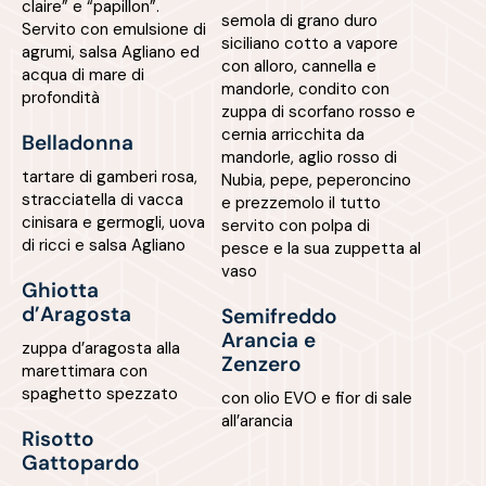
claire” e “papillon”.
semola di grano duro
Servito con emulsione di
siciliano cotto a vapore
agrumi, salsa Agliano ed
con alloro, cannella e
acqua di mare di
mandorle, condito con
profondità
zuppa di scorfano rosso e
cernia arricchita da
Belladonna
mandorle, aglio rosso di
tartare di gamberi rosa,
Nubia, pepe, peperoncino
stracciatella di vacca
e prezzemolo il tutto
cinisara e germogli, uova
servito con polpa di
di ricci e salsa Agliano
pesce e la sua zuppetta al
vaso
Ghiotta
d’Aragosta
Semifreddo
Arancia e
zuppa d’aragosta alla
Zenzero
marettimara con
spaghetto spezzato
con olio EVO e fior di sale
all’arancia
Risotto
Gattopardo