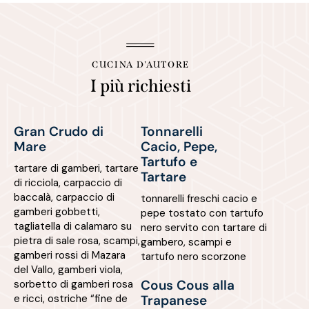
CUCINA D'AUTORE
I più richiesti
Gran Crudo di
Tonnarelli
Mare
Cacio, Pepe,
Tartufo e
tartare di gamberi, tartare
Tartare
di ricciola, carpaccio di
baccalà, carpaccio di
tonnarelli freschi cacio e
gamberi gobbetti,
pepe tostato con tartufo
tagliatella di calamaro su
nero servito con tartare di
pietra di sale rosa, scampi,
gambero, scampi e
gamberi rossi di Mazara
tartufo nero scorzone
del Vallo, gamberi viola,
Cous Cous alla
sorbetto di gamberi rosa
e ricci, ostriche “fine de
Trapanese